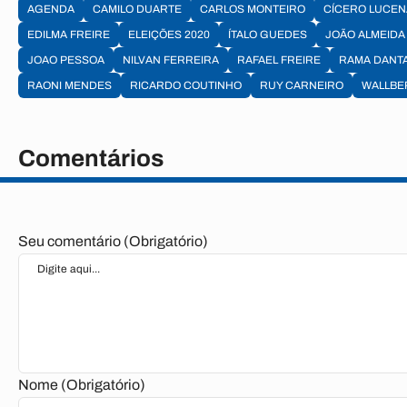
AGENDA
CAMILO DUARTE
CARLOS MONTEIRO
CÍCERO LUCEN
EDILMA FREIRE
ELEIÇÕES 2020
ÍTALO GUEDES
JOÃO ALMEIDA
JOAO PESSOA
NILVAN FERREIRA
RAFAEL FREIRE
RAMA DANT
RAONI MENDES
RICARDO COUTINHO
RUY CARNEIRO
WALLBE
Comentários
Seu comentário (Obrigatório)
Nome (Obrigatório)