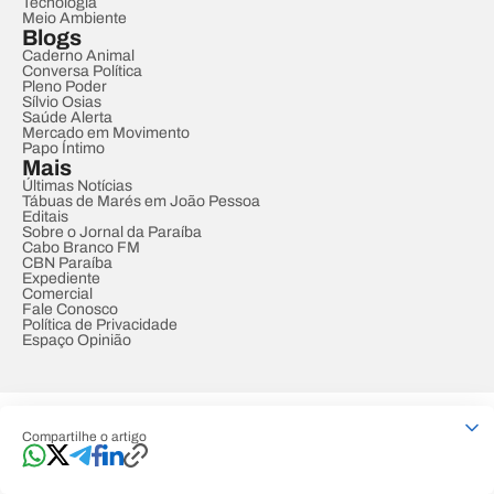
Tecnologia
Meio Ambiente
Blogs
Caderno Animal
Conversa Política
Pleno Poder
Sílvio Osias
Saúde Alerta
Mercado em Movimento
Papo Íntimo
Mais
Últimas Notícias
Tábuas de Marés em João Pessoa
Editais
Sobre o Jornal da Paraíba
Cabo Branco FM
CBN Paraíba
Expediente
Comercial
Fale Conosco
Política de Privacidade
Espaço Opinião
© REDE PARAÍBA DE COMUNICAÇÃO
Compartilhe o artigo
Developed by
Designed by