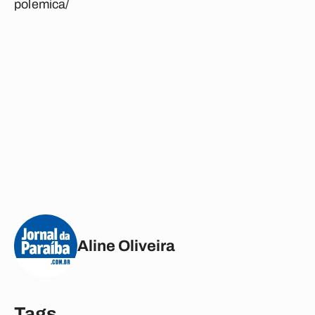
polemica/
Aline Oliveira
Tags