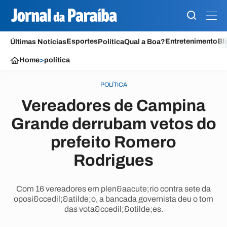
Esportes
Entretenimento
Bl
Últimas Notícias
Política
Qual a Boa?
Home
>
política
POLÍTICA
Vereadores de Campina
Grande derrubam vetos do
prefeito Romero
Rodrigues
Com 16 vereadores em plen&aacute;rio contra sete da
oposi&ccedil;&atilde;o, a bancada governista deu o tom
das vota&ccedil;&otilde;es.