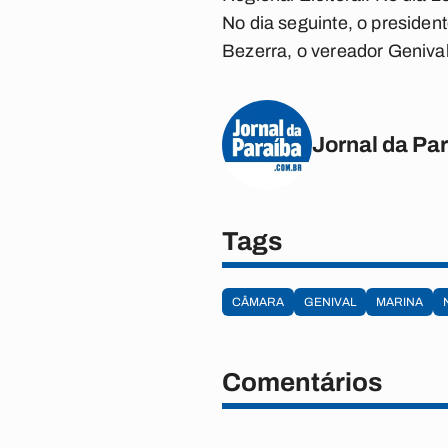
No dia seguinte, o president
Bezerra, o vereador Genival 
Jornal da Pa
Tags
CÂMARA
GENIVAL
MARINA
Comentários