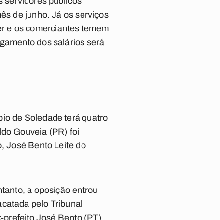
s servidores públicos
mês de junho. Já os serviços
er e os comerciantes temem
agamento dos salários será
pio de Soledade terá quatro
ldo Gouveia (PR) foi
o, José Bento Leite do
ntanto, a oposição entrou
acatada pelo Tribunal
x-prefeito José Bento (PT).