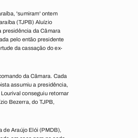
raíba, 'sumiram' ontem
Paraíba (TJPB) Aluízio
na presidência da Câmara
rada pelo então presidente
irtude da cassação do ex-
elo comando da Câmara. Cada
bista assumiu a presidência,
Lourival conseguiu retornar
uízio Bezerra, do TJPB,
na de Araújo Elói (PMDB),