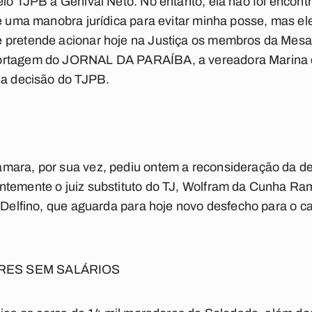
elo TJPB a Genival Neto. No entanto, ela não foi enco
 é uma manobra jurídica para evitar minha posse, mas el
 pretende acionar hoje na Justiça os membros da Mesa D
ortagem do
JORNAL DA PARAÍBA
, a vereadora Marina 
 a decisão do TJPB.
ara, por sua vez, pediu ontem a reconsideração da dec
ntemente o juiz substituto do TJ, Wolfram da Cunha Ra
l Delfino, que aguarda para hoje novo desfecho para o 
ORES SEM SALÁRIOS