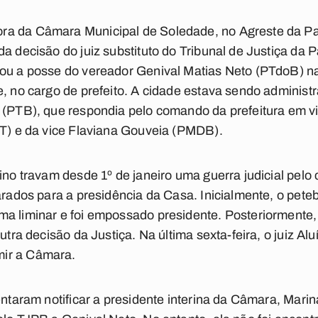
ra da Câmara Municipal de Soledade, no Agreste da Pa
a decisão do juiz substituto do Tribunal de Justiça da 
nou a posse do vereador Genival Matias Neto (PTdoB) 
e, no cargo de prefeito. A cidade estava sendo administ
 (PTB), que respondia pelo comando da prefeitura em v
PT) e da vice Flaviana Gouveia (PMDB).
fino travam desde 1º de janeiro uma guerra judicial p
arados para a presidência da Casa. Inicialmente, o pete
a liminar e foi empossado presidente. Posteriormente, 
outra decisão da Justiça. Na última sexta-feira, o juiz Al
ir a Câmara.
tentaram notificar a presidente interina da Câmara, Mari