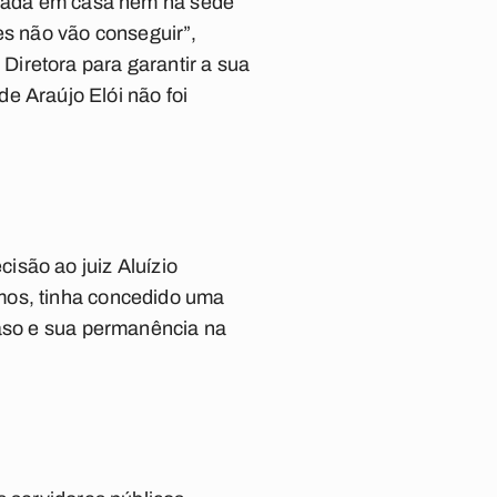
ntrada em casa nem na sede
es não vão conseguir”,
iretora para garantir a sua
de Araújo Elói não foi
isão ao juiz Aluízio
mos, tinha concedido uma
caso e sua permanência na