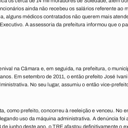
udica os cerca de 14 mil moradores de Soledade, além do
uncionários ainda não recebeu os salários referente ao 
ça, alguns médicos contratados não querem mais atend
Executivo. A assessoria da prefeitura informou que o p
ival na Câmara e, em seguida, na prefeitura, o municí
anos. Em setembro de 2011, o então prefeito José Ivani
inistrativa. No seu lugar, assumiu o então vice-prefeit
ta, como prefeito, concorreu à reeleição e venceu. No e
egando uso da máquina administrativa. A denúncia foi 
8 de junho deste ano, o TRE afastou definitivamente o e