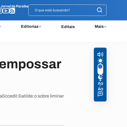
o
o
Jornal da Paraíba
Jornal da Paraíba
Editorias
Mais
Editais
 empossar
a&ccedil;&atilde;o sobre liminar