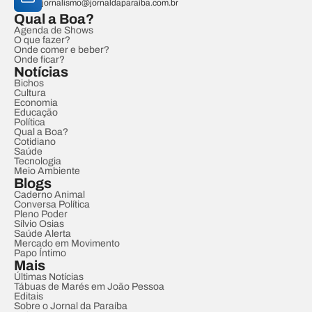
jornalismo@jornaldaparaiba.com.br
Qual a Boa?
Agenda de Shows
O que fazer?
Onde comer e beber?
Onde ficar?
Notícias
Bichos
Cultura
Economia
Educação
Política
Qual a Boa?
Cotidiano
Saúde
Tecnologia
Meio Ambiente
Blogs
Caderno Animal
Conversa Política
Pleno Poder
Sílvio Osias
Saúde Alerta
Mercado em Movimento
Papo Íntimo
Mais
Últimas Notícias
Tábuas de Marés em João Pessoa
Editais
Sobre o Jornal da Paraíba