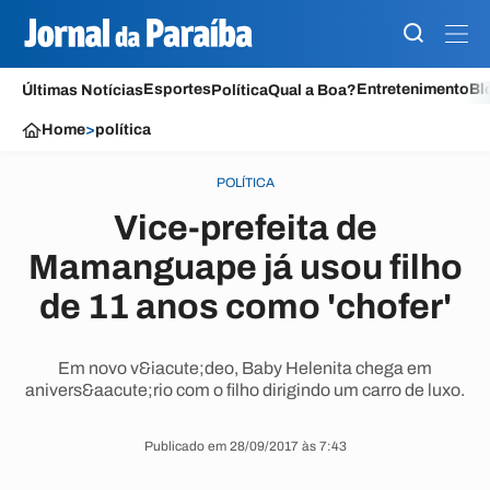
Esportes
Entretenimento
Bl
Últimas Notícias
Política
Qual a Boa?
Home
>
política
POLÍTICA
Vice-prefeita de
Mamanguape já usou filho
de 11 anos como 'chofer'
Em novo v&iacute;deo, Baby Helenita chega em
anivers&aacute;rio com o filho dirigindo um carro de luxo.
Publicado em 28/09/2017 às 7:43