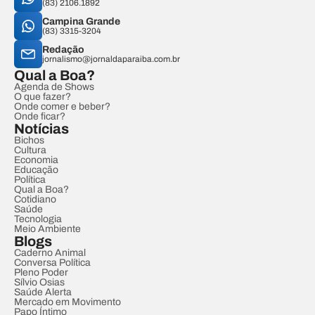
(83) 2106.1892
Campina Grande
(83) 3315-3204
Redação
jornalismo@jornaldaparaiba.com.br
Qual a Boa?
Agenda de Shows
O que fazer?
Onde comer e beber?
Onde ficar?
Notícias
Bichos
Cultura
Economia
Educação
Política
Qual a Boa?
Cotidiano
Saúde
Tecnologia
Meio Ambiente
Blogs
Caderno Animal
Conversa Política
Pleno Poder
Sílvio Osias
Saúde Alerta
Mercado em Movimento
Papo Íntimo