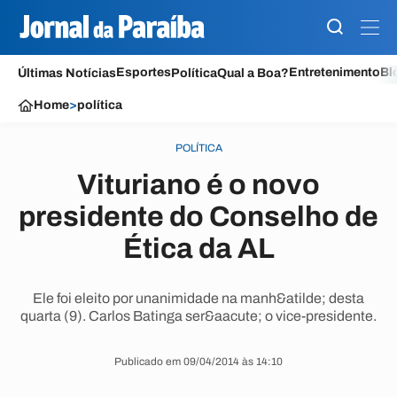
Esportes
Entretenimento
Bl
Últimas Notícias
Política
Qual a Boa?
Home
>
política
POLÍTICA
Vituriano é o novo
presidente do Conselho de
Ética da AL
Ele foi eleito por unanimidade na manh&atilde; desta
quarta (9). Carlos Batinga ser&aacute; o vice-presidente.
Publicado em 09/04/2014 às 14:10