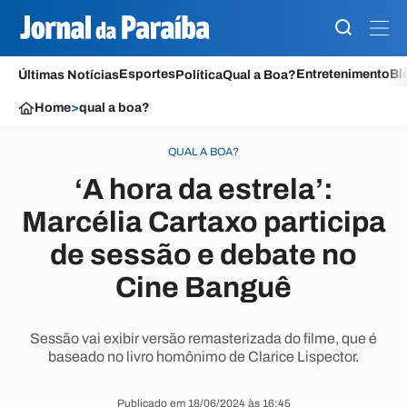
Esportes
Entretenimento
Bl
Últimas Notícias
Política
Qual a Boa?
Home
>
qual a boa?
QUAL A BOA?
‘A hora da estrela’:
Marcélia Cartaxo participa
de sessão e debate no
Cine Banguê
Sessão vai exibir versão remasterizada do filme, que é
baseado no livro homônimo de Clarice Lispector.
Publicado em 18/06/2024 às 16:45