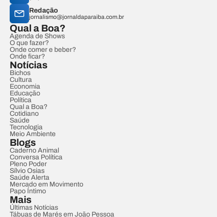
Redação
jornalismo@jornaldaparaiba.com.br
Qual a Boa?
Agenda de Shows
O que fazer?
Onde comer e beber?
Onde ficar?
Notícias
Bichos
Cultura
Economia
Educação
Política
Qual a Boa?
Cotidiano
Saúde
Tecnologia
Meio Ambiente
Blogs
Caderno Animal
Conversa Política
Pleno Poder
Sílvio Osias
Saúde Alerta
Mercado em Movimento
Papo Íntimo
Mais
Últimas Notícias
Tábuas de Marés em João Pessoa