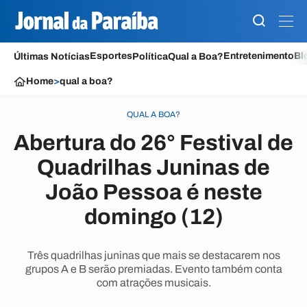
Esportes
Entretenimento
Bl
Últimas Notícias
Política
Qual a Boa?
Home
>
qual a boa?
QUAL A BOA?
Abertura do 26° Festival de
Quadrilhas Juninas de
João Pessoa é neste
domingo (12)
Três quadrilhas juninas que mais se destacarem nos
grupos A e B serão premiadas. Evento também conta
com atrações musicais.