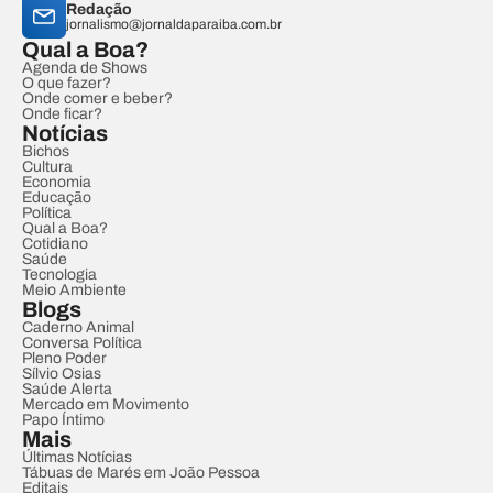
Redação
jornalismo@jornaldaparaiba.com.br
Qual a Boa?
Agenda de Shows
O que fazer?
Onde comer e beber?
Onde ficar?
Notícias
Bichos
Cultura
Economia
Educação
Política
Qual a Boa?
Cotidiano
Saúde
Tecnologia
Meio Ambiente
Blogs
Caderno Animal
Conversa Política
Pleno Poder
Sílvio Osias
Saúde Alerta
Mercado em Movimento
Papo Íntimo
Mais
Últimas Notícias
Tábuas de Marés em João Pessoa
Editais