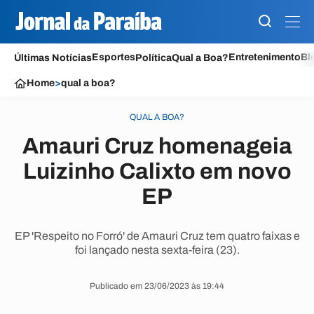
Esportes
Entretenimento
Bl
Últimas Notícias
Política
Qual a Boa?
Home
>
qual a boa?
QUAL A BOA?
Amauri Cruz homenageia
Luizinho Calixto em novo
EP
EP 'Respeito no Forró' de Amauri Cruz tem quatro faixas e
foi lançado nesta sexta-feira (23).
Publicado em 23/06/2023 às 19:44