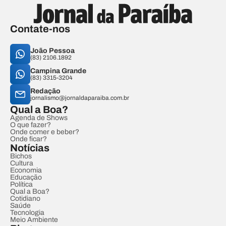
Contate-nos
João Pessoa
(83) 2106.1892
Campina Grande
(83) 3315-3204
Redação
jornalismo@jornaldaparaiba.com.br
Qual a Boa?
Agenda de Shows
O que fazer?
Onde comer e beber?
Onde ficar?
Notícias
Bichos
Cultura
Economia
Educação
Política
Qual a Boa?
Cotidiano
Saúde
Tecnologia
Meio Ambiente