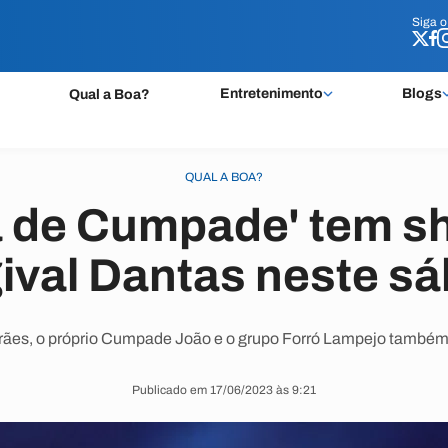
Siga 
Siga 
Entretenimento
Blogs
Qual a Boa?
QUAL A BOA?
iá de Cumpade' tem s
ival Dantas neste s
ães, o próprio Cumpade João e o grupo Forró Lampejo também
Publicado em 17/06/2023 às 9:21