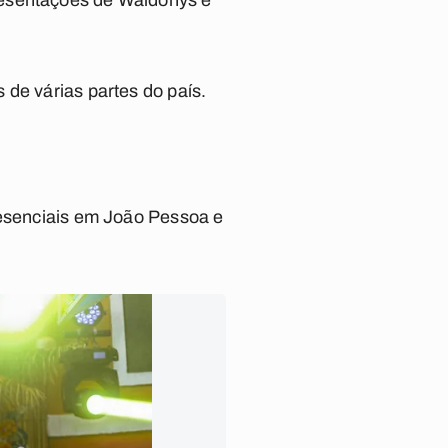
resentações de Waldonys e
 de várias partes do país.
resenciais em João Pessoa e