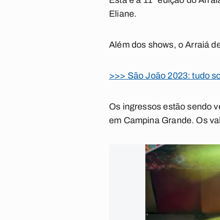
Esta é a 11ª edição do Arr
Eliane.
Além dos shows, o Arraiá de
>>> São João 2023: tudo so
Os ingressos estão sendo ve
em Campina Grande. Os val