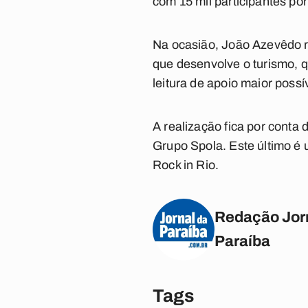
com 15 mil participantes por 
Na ocasião, João Azevêdo r
que desenvolve o turismo, q
leitura de apoio maior possív
A realização fica por conta
Grupo Spola. Este último é 
Rock in Rio.
Redação Jor
Paraíba
Tags