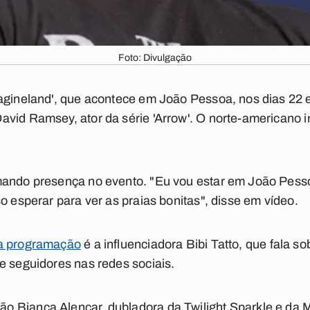
Foto: Divulgação
agineland', que acontece em João Pessoa, nos dias 22 e 
vid Ramsey, ator da série 'Arrow'. O norte-americano in
mando presença no evento. "Eu vou estar em João Pessoa
o esperar para ver as praias bonitas", disse em vídeo.
a programação
é a influenciadora Bibi Tatto, que fala sob
e seguidores nas redes sociais.
Bianca Alencar, dubladora da Twilight Sparkle e da Mab