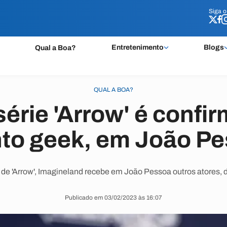
Siga 
Siga 
Entretenimento
Blogs
Qual a Boa?
QUAL A BOA?
série 'Arrow' é conf
to geek, em João P
de 'Arrow', Imagineland recebe em João Pessoa outros atores, d
Publicado em 03/02/2023 às 16:07