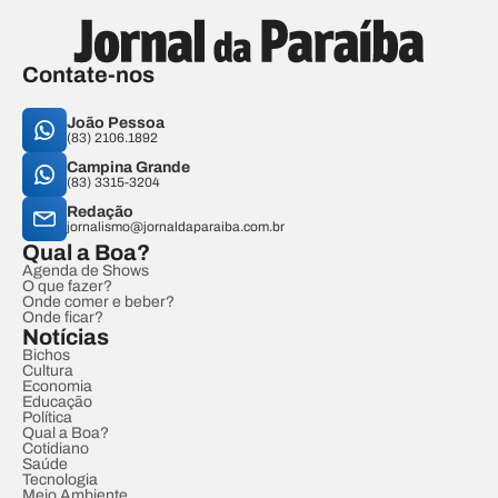
Contate-nos
João Pessoa
(83) 2106.1892
Campina Grande
(83) 3315-3204
Redação
jornalismo@jornaldaparaiba.com.br
Qual a Boa?
Agenda de Shows
O que fazer?
Onde comer e beber?
Onde ficar?
Notícias
Bichos
Cultura
Economia
Educação
Política
Qual a Boa?
Cotidiano
Saúde
Tecnologia
Meio Ambiente