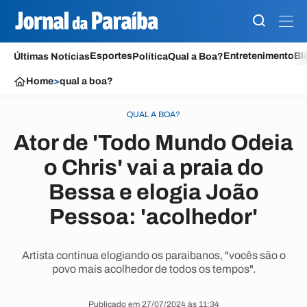
Esportes
Entretenimento
Bl
Últimas Notícias
Política
Qual a Boa?
Home
>
qual a boa?
QUAL A BOA?
Ator de 'Todo Mundo Odeia
o Chris' vai a praia do
Bessa e elogia João
Pessoa: 'acolhedor'
Artista continua elogiando os paraibanos, "vocês são o
povo mais acolhedor de todos os tempos".
Publicado em 27/07/2024 às 11:34