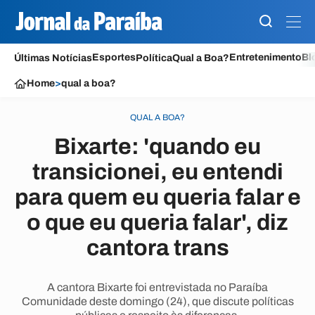
Esportes
Entretenimento
Bl
Últimas Notícias
Política
Qual a Boa?
Home
>
qual a boa?
QUAL A BOA?
Bixarte: 'quando eu
transicionei, eu entendi
para quem eu queria falar e
o que eu queria falar', diz
cantora trans
A cantora Bixarte foi entrevistada no Paraíba
Comunidade deste domingo (24), que discute políticas