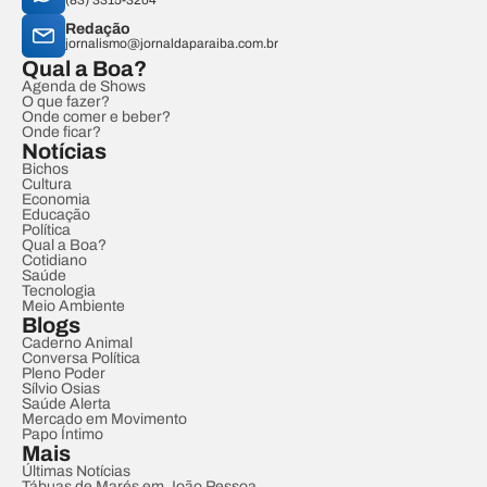
(83) 3315-3204
Redação
jornalismo@jornaldaparaiba.com.br
Qual a Boa?
Agenda de Shows
O que fazer?
Onde comer e beber?
Onde ficar?
Notícias
Bichos
Cultura
Economia
Educação
Política
Qual a Boa?
Cotidiano
Saúde
Tecnologia
Meio Ambiente
Blogs
Caderno Animal
Conversa Política
Pleno Poder
Sílvio Osias
Saúde Alerta
Mercado em Movimento
Papo Íntimo
Mais
Últimas Notícias
Tábuas de Marés em João Pessoa