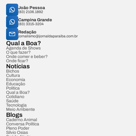
João Pessoa
(83) 2106.1892
Campina Grande
(83) 3315-3204
Redação
jornalismo@jornaldaparaiba.com.br
Qual a Boa?
Agenda de Shows
O que fazer?
Onde comer e beber?
Onde ficar?
Notícias
Bichos
Cultura
Economia
Educação
Política
Qual a Boa?
Cotidiano
Saúde
Tecnologia
Meio Ambiente
Blogs
Caderno Animal
Conversa Política
Pleno Poder
Sílvio Osias