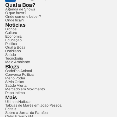
Qual a Boa?
Agenda de Shows
O que fazer?
Onde comer e beber?
Onde ficar?
Notícias
Bichos
Cultura
Economia
Educação
Política
Qual a Boa?
Cotidiano
Saúde
Tecnologia
Meio Ambiente
Blogs
Caderno Animal
Conversa Política
Pleno Poder
Sílvio Osias
Saúde Alerta
Mercado em Movimento
Papo Íntimo
Mais
Últimas Notícias
Tábuas de Marés em João Pessoa
Editais
Sobre o Jornal da Paraíba
Cabo Branco FM