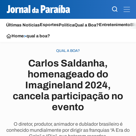
Esportes
Entretenimento
Bl
Últimas Notícias
Política
Qual a Boa?
Home
>
qual a boa?
QUAL A BOA?
Carlos Saldanha,
homenageado do
Imagineland 2024,
cancela participação no
evento
O diretor, produtor, animador e dublador brasileiro é
conhecido mundialmente por dirigir as franquias “A Era do