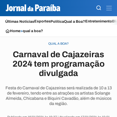
Esportes
Entretenimento
Bl
Últimas Notícias
Política
Qual a Boa?
Home
>
qual a boa?
QUAL A BOA?
Carnaval de Cajazeiras
2024 tem programação
divulgada
Festa do Carnaval de Cajazeiras será realizada de 10 a 13
de fevereiro, tendo entre as atrações os artistas Solange
Almeida, Chicabana e Biquini Cavadão, além de músicos
da região.