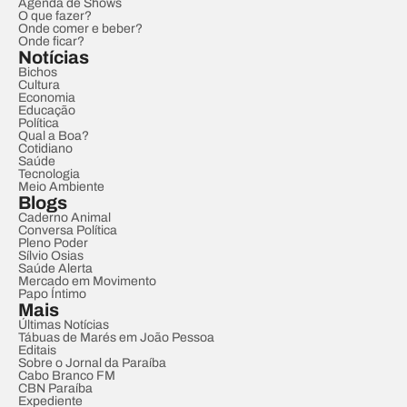
Agenda de Shows
O que fazer?
Onde comer e beber?
Onde ficar?
Notícias
Bichos
Cultura
Economia
Educação
Política
Qual a Boa?
Cotidiano
Saúde
Tecnologia
Meio Ambiente
Blogs
Caderno Animal
Conversa Política
Pleno Poder
Sílvio Osias
Saúde Alerta
Mercado em Movimento
Papo Íntimo
Mais
Últimas Notícias
Tábuas de Marés em João Pessoa
Editais
Sobre o Jornal da Paraíba
Cabo Branco FM
CBN Paraíba
Expediente