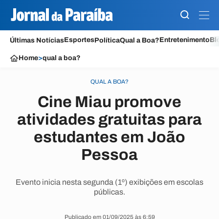
Esportes
Entretenimento
Bl
Últimas Notícias
Política
Qual a Boa?
Home
>
qual a boa?
QUAL A BOA?
Cine Miau promove
atividades gratuitas para
estudantes em João
Pessoa
Evento inicia nesta segunda (1º) exibições em escolas
públicas.
Publicado em 01/09/2025 às 6:59