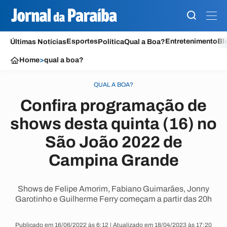
Esportes
Entretenimento
Bl
Últimas Notícias
Política
Qual a Boa?
Home
>
qual a boa?
QUAL A BOA?
Confira programação de
shows desta quinta (16) no
São João 2022 de
Campina Grande
Shows de Felipe Amorim, Fabiano Guimarães, Jonny
Garotinho e Guilherme Ferry começam a partir das 20h
Publicado em 16/06/2022 às 6:12 | Atualizado em 18/04/2023 às 17:20