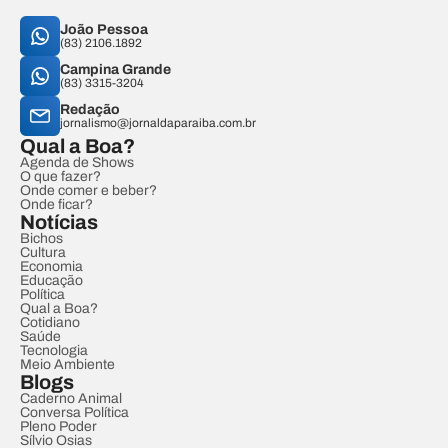
João Pessoa
(83) 2106.1892
Campina Grande
(83) 3315-3204
Redação
jornalismo@jornaldaparaiba.com.br
Qual a Boa?
Agenda de Shows
O que fazer?
Onde comer e beber?
Onde ficar?
Notícias
Bichos
Cultura
Economia
Educação
Política
Qual a Boa?
Cotidiano
Saúde
Tecnologia
Meio Ambiente
Blogs
Caderno Animal
Conversa Política
Pleno Poder
Sílvio Osias