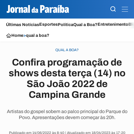
Esportes
Entretenimento
Bl
Últimas Notícias
Política
Qual a Boa?
Home
>
qual a boa?
QUAL A BOA?
Confira programação de
shows desta terça (14) no
São João 2022 de
Campina Grande
Artistas do gospel sobem ao palco principal do Parque do
Povo. Apresentações devem começar às 20h.
Publicado em 14/06/2022 às 8:40 | Atualizado em 18/04/2023 às 17:20