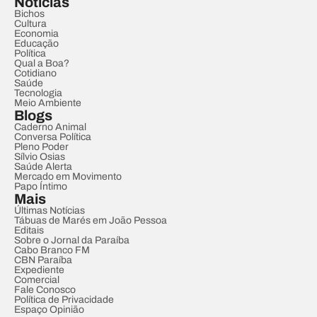
Notícias
Bichos
Cultura
Economia
Educação
Política
Qual a Boa?
Cotidiano
Saúde
Tecnologia
Meio Ambiente
Blogs
Caderno Animal
Conversa Política
Pleno Poder
Sílvio Osias
Saúde Alerta
Mercado em Movimento
Papo Íntimo
Mais
Últimas Notícias
Tábuas de Marés em João Pessoa
Editais
Sobre o Jornal da Paraíba
Cabo Branco FM
CBN Paraíba
Expediente
Comercial
Fale Conosco
Política de Privacidade
Espaço Opinião