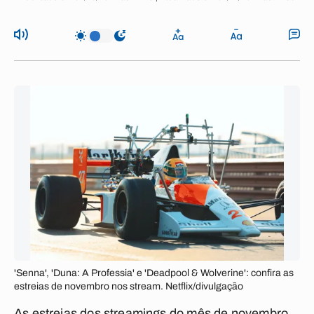
'Senna', 'Duna: A Professia' e 'Deadpool & Wolverine': confira as
estreias de novembro nos stream. Netflix/divulgação
As estreias dos streamings do mês de novembro