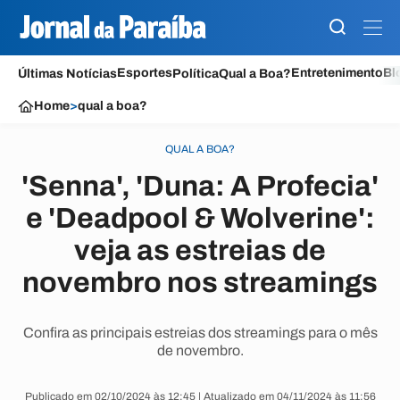
Esportes
Entretenimento
Bl
Últimas Notícias
Política
Qual a Boa?
Home
>
qual a boa?
QUAL A BOA?
'Senna', 'Duna: A Profecia'
e 'Deadpool & Wolverine':
veja as estreias de
novembro nos streamings
Confira as principais estreias dos streamings para o mês
de novembro.
Publicado em 02/10/2024 às 12:45 | Atualizado em 04/11/2024 às 11:56