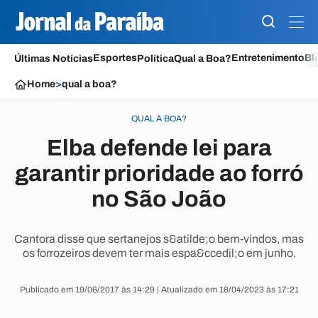
Esportes
Entretenimento
Bl
Últimas Notícias
Política
Qual a Boa?
Home
>
qual a boa?
QUAL A BOA?
Elba defende lei para
garantir prioridade ao forró
no São João
Cantora disse que sertanejos s&atilde;o bem-vindos, mas
os forrozeiros devem ter mais espa&ccedil;o em junho.
Publicado em 19/06/2017 às 14:29 | Atualizado em 18/04/2023 às 17:21