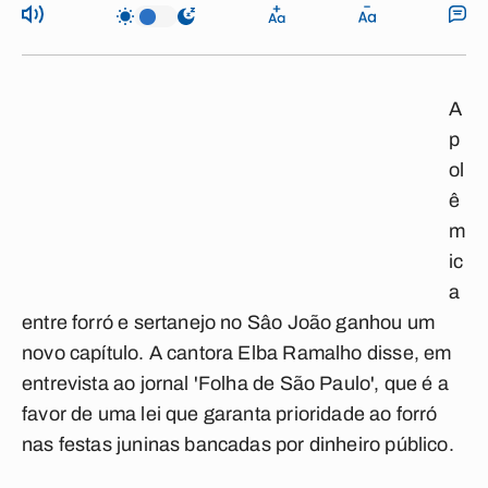
A
p
ol
ê
m
ic
a
entre forró e sertanejo no Sâo João ganhou um
novo capítulo. A cantora Elba Ramalho disse, em
entrevista ao jornal 'Folha de São Paulo', que é a
favor de uma lei que garanta prioridade ao forró
nas festas juninas bancadas por dinheiro público.