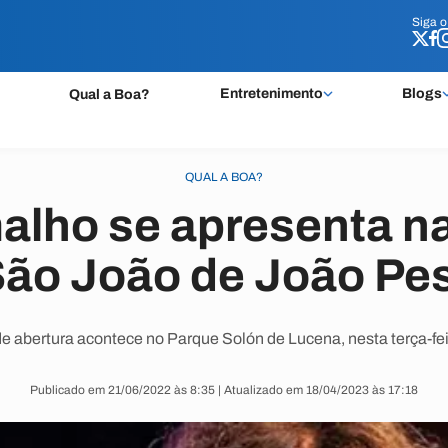
Siga 
Siga 
Entretenimento
Blogs
Qual a Boa?
QUAL A BOA?
alho se apresenta na
São João de João Pe
 abertura acontece no Parque Solón de Lucena, nesta terça-fei
Publicado em 21/06/2022 às 8:35 | Atualizado em 18/04/2023 às 17:18