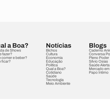
al a Boa?
Notícias
Blogs
da de Shows
Bichos
Caderno Ani
e fazer?
Cultura
Conversa Pol
 comer e beber?
Economia
Pleno Poder
 ficar?
Educação
Sílvio Osias
Política
Saúde Alerta
Qual a Boa?
Mercado em
Cotidiano
Papo Íntimo
Saúde
Tecnologia
Meio Ambiente