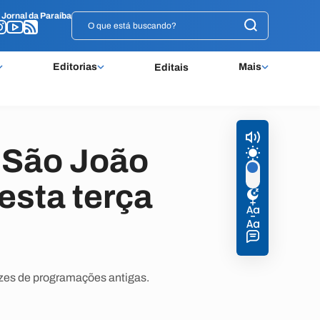
o
o
Jornal da Paraíba
Jornal da Paraíba
Editorias
Mais
Editais
 São João
esta terça
zes de programações antigas.