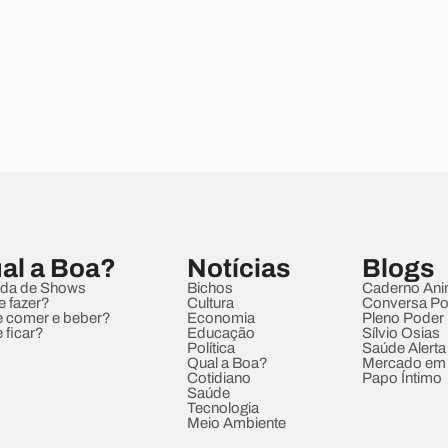
al a Boa?
Notícias
Blogs
da de Shows
Bichos
Caderno Ani
e fazer?
Cultura
Conversa Pol
 comer e beber?
Economia
Pleno Poder
 ficar?
Educação
Sílvio Osias
Política
Saúde Alerta
Qual a Boa?
Mercado em
Cotidiano
Papo Íntimo
Saúde
Tecnologia
Meio Ambiente