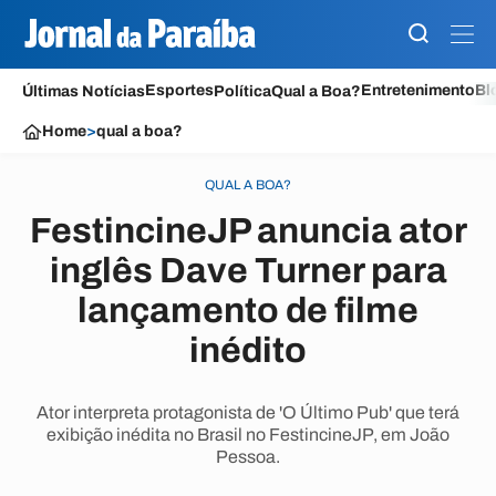
Esportes
Entretenimento
Bl
Últimas Notícias
Política
Qual a Boa?
Home
>
qual a boa?
QUAL A BOA?
FestincineJP anuncia ator
inglês Dave Turner para
lançamento de filme
inédito
Ator interpreta protagonista de 'O Último Pub' que terá
exibição inédita no Brasil no FestincineJP, em João
Pessoa.