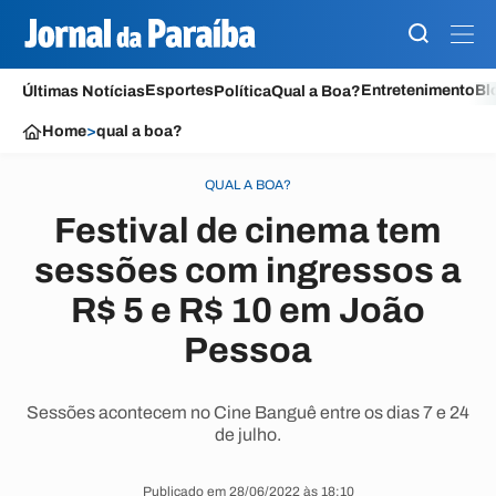
Esportes
Entretenimento
Bl
Últimas Notícias
Política
Qual a Boa?
Home
>
qual a boa?
QUAL A BOA?
Festival de cinema tem
sessões com ingressos a
R$ 5 e R$ 10 em João
Pessoa
Sessões acontecem no Cine Banguê entre os dias 7 e 24
de julho.
Publicado em 28/06/2022 às 18:10