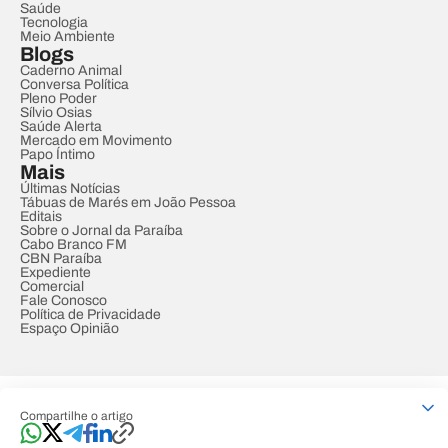
Saúde
Tecnologia
Meio Ambiente
Blogs
Caderno Animal
Conversa Política
Pleno Poder
Sílvio Osias
Saúde Alerta
Mercado em Movimento
Papo Íntimo
Mais
Últimas Notícias
Tábuas de Marés em João Pessoa
Editais
Sobre o Jornal da Paraíba
Cabo Branco FM
CBN Paraíba
Expediente
Comercial
Fale Conosco
Política de Privacidade
Espaço Opinião
© REDE PARAÍBA DE COMUNICAÇÃO
Compartilhe o artigo
Developed by
Designed by