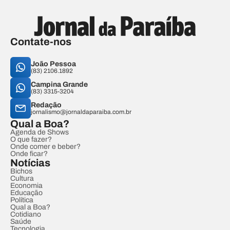
Contate-nos
João Pessoa
(83) 2106.1892
Campina Grande
(83) 3315-3204
Redação
jornalismo@jornaldaparaiba.com.br
Qual a Boa?
Agenda de Shows
O que fazer?
Onde comer e beber?
Onde ficar?
Notícias
Bichos
Cultura
Economia
Educação
Política
Qual a Boa?
Cotidiano
Saúde
Tecnologia