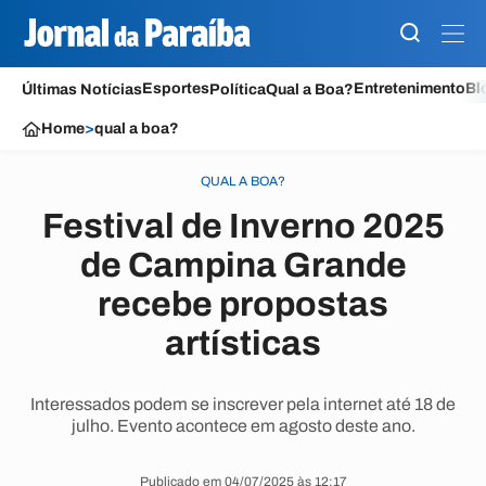
Esportes
Entretenimento
Bl
Últimas Notícias
Política
Qual a Boa?
Home
>
qual a boa?
QUAL A BOA?
Festival de Inverno 2025
de Campina Grande
recebe propostas
artísticas
Interessados podem se inscrever pela internet até 18 de
julho. Evento acontece em agosto deste ano.
Publicado em 04/07/2025 às 12:17