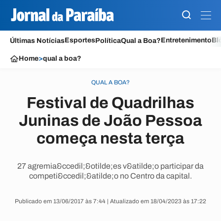
Esportes
Entretenimento
Bl
Últimas Notícias
Política
Qual a Boa?
Home
>
qual a boa?
QUAL A BOA?
Festival de Quadrilhas
Juninas de João Pessoa
começa nesta terça
27 agremia&ccedil;&otilde;es v&atilde;o participar da
competi&ccedil;&atilde;o no Centro da capital.
Publicado em 13/06/2017 às 7:44 | Atualizado em 18/04/2023 às 17:22