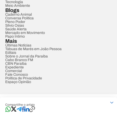
Tecnologia
Meio Ambiente
Blogs
Caderno Animal
Conversa Política
Pleno Poder
Sílvio Osias
Saúde Alerta
Mercado em Movimento
Papo Íntimo
Mais
Últimas Notícias
Tábuas de Marés em João Pessoa
Editais
Sobre o Jornal da Paraíba
Cabo Branco FM
CBN Paraíba
Expediente
Comercial
Fale Conosco
Política de Privacidade
Espaço Opinião
© REDE PARAÍBA DE COMUNICAÇÃO
Compartilhe o artigo
Developed by
Designed by