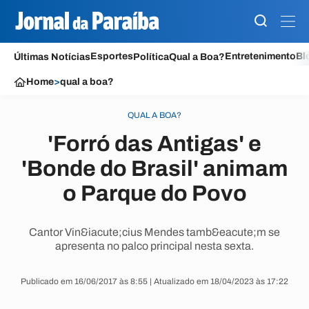
Esportes
Entretenimento
Bl
Últimas Notícias
Política
Qual a Boa?
Home
>
qual a boa?
QUAL A BOA?
'Forró das Antigas' e
'Bonde do Brasil' animam
o Parque do Povo
Cantor Vin&iacute;cius Mendes tamb&eacute;m se
apresenta no palco principal nesta sexta.
Publicado em 16/06/2017 às 8:55 | Atualizado em 18/04/2023 às 17:22