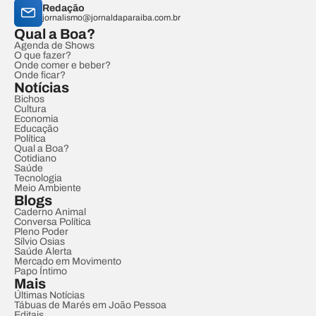
Redação
jornalismo@jornaldaparaiba.com.br
Qual a Boa?
Agenda de Shows
O que fazer?
Onde comer e beber?
Onde ficar?
Notícias
Bichos
Cultura
Economia
Educação
Política
Qual a Boa?
Cotidiano
Saúde
Tecnologia
Meio Ambiente
Blogs
Caderno Animal
Conversa Política
Pleno Poder
Sílvio Osias
Saúde Alerta
Mercado em Movimento
Papo Íntimo
Mais
Últimas Notícias
Tábuas de Marés em João Pessoa
Editais