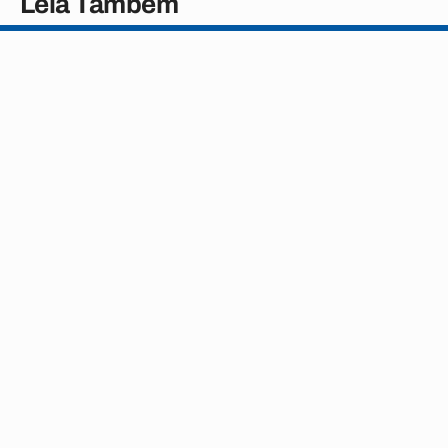
Leia Também