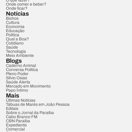
O que fazer?
Onde comer e beber?
Onde ficar?
Notícias
Bichos
Cultura
Economia
Educação
Política
Qual a Boa?
Cotidiano
Saúde
Tecnologia
Meio Ambiente
Blogs
Caderno Animal
Conversa Política
Pleno Poder
Sílvio Osias
Saúde Alerta
Mercado em Movimento
Papo Íntimo
Mais
Últimas Notícias
Tábuas de Marés em João Pessoa
Editais
Sobre o Jornal da Paraíba
Cabo Branco FM
CBN Paraíba
Expediente
Comercial