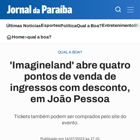
Esportes
Entretenimento
Bl
Últimas Notícias
Política
Qual a Boa?
Home
>
qual a boa?
QUAL A BOA?
'Imagineland' abre quatro
pontos de venda de
ingressos com desconto,
em João Pessoa
Tickets também podem ser comprados pelo site do
evento.
Publicado em 14/07/2023 às 17:31