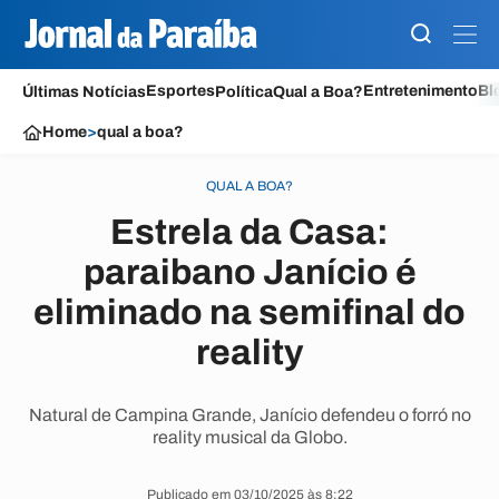
Esportes
Entretenimento
Bl
Últimas Notícias
Política
Qual a Boa?
Home
>
qual a boa?
QUAL A BOA?
Estrela da Casa:
paraibano Janício é
eliminado na semifinal do
reality
Natural de Campina Grande, Janício defendeu o forró no
reality musical da Globo.
Publicado em 03/10/2025 às 8:22