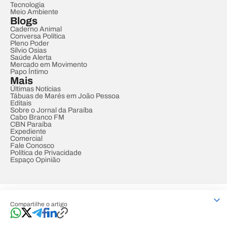
Tecnologia
Meio Ambiente
Blogs
Caderno Animal
Conversa Política
Pleno Poder
Sílvio Osias
Saúde Alerta
Mercado em Movimento
Papo Íntimo
Mais
Últimas Notícias
Tábuas de Marés em João Pessoa
Editais
Sobre o Jornal da Paraíba
Cabo Branco FM
CBN Paraíba
Expediente
Comercial
Fale Conosco
Política de Privacidade
Espaço Opinião
© REDE PARAÍBA DE COMUNICAÇÃO
Compartilhe o artigo
Developed by
Designed by