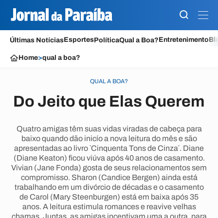
Esportes
Entretenimento
Bl
Últimas Notícias
Política
Qual a Boa?
Home
>
qual a boa?
QUAL A BOA?
Do Jeito que Elas Querem
Quatro amigas têm suas vidas viradas de cabeça para
baixo quando dão inicío a nova leitura do mês e são
apresentadas ao livro `Cinquenta Tons de Cinza´. Diane
(Diane Keaton) ficou viúva após 40 anos de casamento.
Vivian (Jane Fonda) gosta de seus relacionamentos sem
compromisso. Sharon (Candice Bergen) ainda está
trabalhando em um divórcio de décadas e o casamento
de Carol (Mary Steenburgen) está em baixa após 35
anos. A leitura estimula romances e reavive velhas
chamas. Juntas, as amigas incentivam uma a outra, para