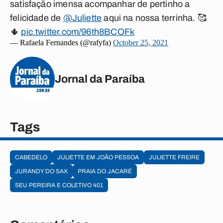
satisfação imensa acompanhar de pertinho a
felicidade de
@Juliette
aqui na nossa terrinha. 🥰
🌵
pic.twitter.com/96th8BCOFk
— Rafaela Fernandes (@rafyfa)
October 25, 2021
Jornal da Paraíba
Tags
CABEDELO
JULIETTE EM JOÃO PESSOA
JULIETTE FREIRE
JURANDY DO SAX
PRAIA DO JACARÉ
SEU PEREIRA E COLETIVO 401