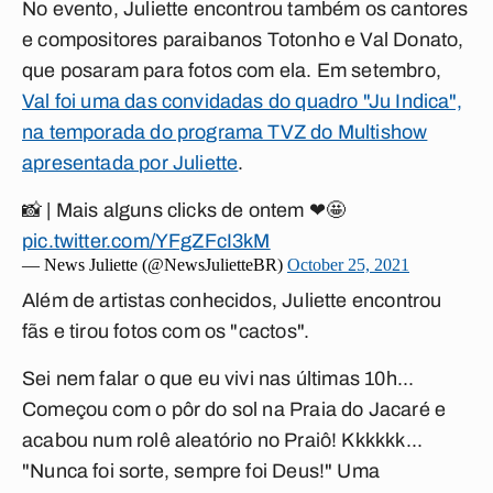
No evento, Juliette encontrou também os cantores
e compositores paraibanos Totonho e Val Donato,
que posaram para fotos com ela. Em setembro,
Val foi uma das convidadas do quadro "Ju Indica",
na temporada do programa TVZ do Multishow
apresentada por Juliette
.
📸 | Mais alguns clicks de ontem ❤🤩
pic.twitter.com/YFgZFcI3kM
— News Juliette (@NewsJulietteBR)
October 25, 2021
Além de artistas conhecidos, Juliette encontrou
fãs e tirou fotos com os "cactos".
Sei nem falar o que eu vivi nas últimas 10h...
Começou com o pôr do sol na Praia do Jacaré e
acabou num rolê aleatório no Praiô! Kkkkkk...
"Nunca foi sorte, sempre foi Deus!" Uma