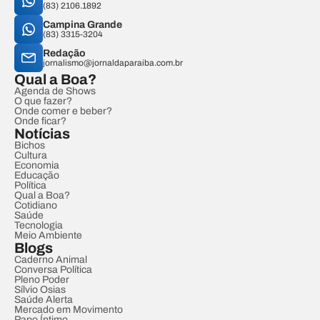
(83) 2106.1892
Campina Grande
(83) 3315-3204
Redação
jornalismo@jornaldaparaiba.com.br
Qual a Boa?
Agenda de Shows
O que fazer?
Onde comer e beber?
Onde ficar?
Notícias
Bichos
Cultura
Economia
Educação
Política
Qual a Boa?
Cotidiano
Saúde
Tecnologia
Meio Ambiente
Blogs
Caderno Animal
Conversa Política
Pleno Poder
Sílvio Osias
Saúde Alerta
Mercado em Movimento
Papo Íntimo