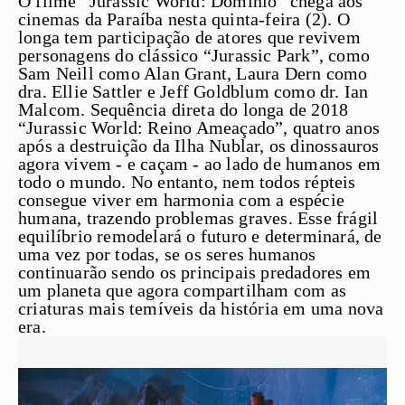
O filme “Jurassic World: Domínio” chega aos
cinemas da Paraíba nesta quinta-feira (2). O
longa tem participação de atores que revivem
personagens do clássico “Jurassic Park”, como
Sam Neill como Alan Grant, Laura Dern como
dra. Ellie Sattler e Jeff Goldblum como dr. Ian
Malcom. Sequência direta do longa de 2018
“Jurassic World: Reino Ameaçado”, quatro anos
após a destruição da Ilha Nublar, os dinossauros
agora vivem - e caçam - ao lado de humanos em
todo o mundo. No entanto, nem todos répteis
consegue viver em harmonia com a espécie
humana, trazendo problemas graves. Esse frágil
equilíbrio remodelará o futuro e determinará, de
uma vez por todas, se os seres humanos
continuarão sendo os principais predadores em
um planeta que agora compartilham com as
criaturas mais temíveis da história em uma nova
era.