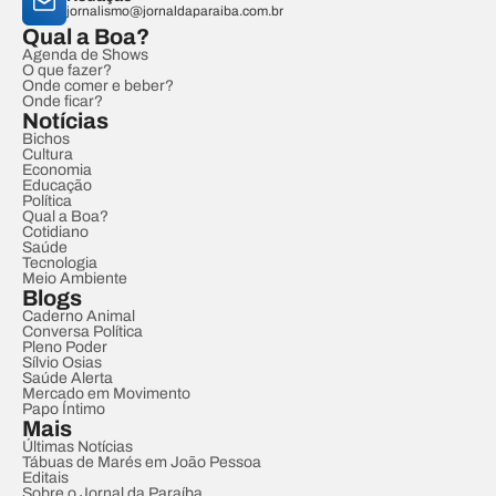
jornalismo@jornaldaparaiba.com.br
Qual a Boa?
Agenda de Shows
O que fazer?
Onde comer e beber?
Onde ficar?
Notícias
Bichos
Cultura
Economia
Educação
Política
Qual a Boa?
Cotidiano
Saúde
Tecnologia
Meio Ambiente
Blogs
Caderno Animal
Conversa Política
Pleno Poder
Sílvio Osias
Saúde Alerta
Mercado em Movimento
Papo Íntimo
Mais
Últimas Notícias
Tábuas de Marés em João Pessoa
Editais
Sobre o Jornal da Paraíba