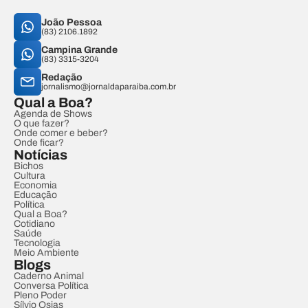
João Pessoa
(83) 2106.1892
Campina Grande
(83) 3315-3204
Redação
jornalismo@jornaldaparaiba.com.br
Qual a Boa?
Agenda de Shows
O que fazer?
Onde comer e beber?
Onde ficar?
Notícias
Bichos
Cultura
Economia
Educação
Política
Qual a Boa?
Cotidiano
Saúde
Tecnologia
Meio Ambiente
Blogs
Caderno Animal
Conversa Política
Pleno Poder
Sílvio Osias