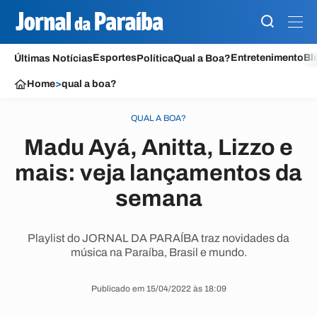
Esportes
Entretenimento
Bl
Últimas Notícias
Política
Qual a Boa?
Home
>
qual a boa?
QUAL A BOA?
Madu Ayá, Anitta, Lizzo e
mais: veja lançamentos da
semana
Playlist do JORNAL DA PARAÍBA traz novidades da
música na Paraíba, Brasil e mundo.
Publicado em 15/04/2022 às 18:09