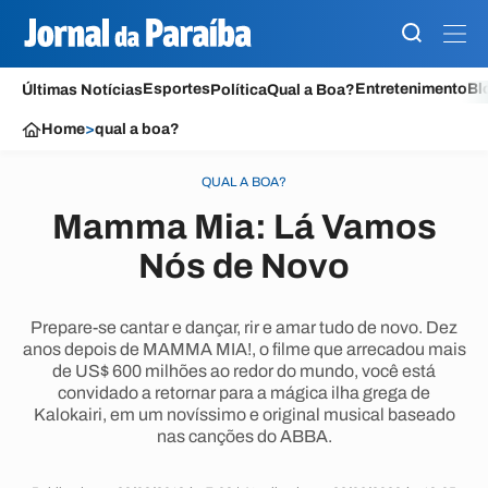
Esportes
Entretenimento
Bl
Últimas Notícias
Política
Qual a Boa?
Home
>
qual a boa?
QUAL A BOA?
Mamma Mia: Lá Vamos
Nós de Novo
Prepare-se cantar e dançar, rir e amar tudo de novo. Dez
anos depois de MAMMA MIA!, o filme que arrecadou mais
de US$ 600 milhões ao redor do mundo, você está
convidado a retornar para a mágica ilha grega de
Kalokairi, em um novíssimo e original musical baseado
nas canções do ABBA.