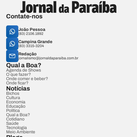
Contate-nos
João Pessoa
(83) 2106.1892
Campina Grande
(83) 3315-3204
Redação
jornalismo@jornaldaparaiba.com.br
Qual a Boa?
Agenda de Shows
O que fazer?
Onde comer e beber?
Onde ficar?
Notícias
Bichos
Cultura
Economia
Educação
Política
Qual a Boa?
Cotidiano
Saúde
Tecnologia
Meio Ambiente