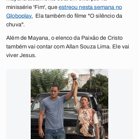
minissérie 'Fim', que
estreou nesta semana no
Globoplay.
Ela também do filme "O silêncio da
chuva".
Além de Mayana, o elenco da Paixão de Cristo
também vai contar com Allan Souza Lima. Ele vai
viver Jesus.