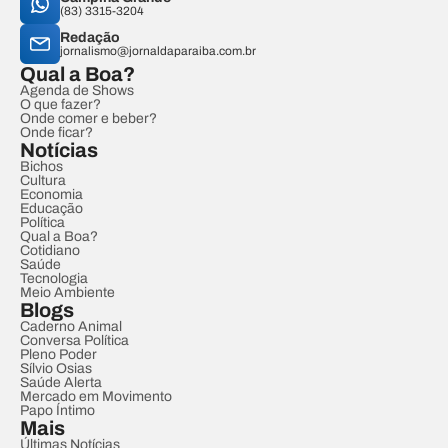
(83) 3315-3204
Redação
jornalismo@jornaldaparaiba.com.br
Qual a Boa?
Agenda de Shows
O que fazer?
Onde comer e beber?
Onde ficar?
Notícias
Bichos
Cultura
Economia
Educação
Política
Qual a Boa?
Cotidiano
Saúde
Tecnologia
Meio Ambiente
Blogs
Caderno Animal
Conversa Política
Pleno Poder
Sílvio Osias
Saúde Alerta
Mercado em Movimento
Papo Íntimo
Mais
Últimas Notícias