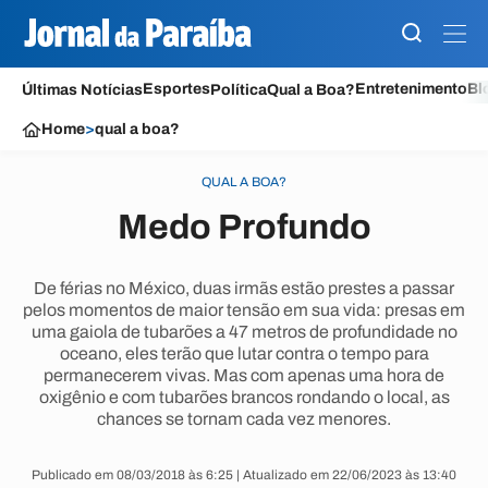
Esportes
Entretenimento
Bl
Últimas Notícias
Política
Qual a Boa?
Home
>
qual a boa?
QUAL A BOA?
Medo Profundo
De férias no México, duas irmãs estão prestes a passar
pelos momentos de maior tensão em sua vida: presas em
uma gaiola de tubarões a 47 metros de profundidade no
oceano, eles terão que lutar contra o tempo para
permanecerem vivas. Mas com apenas uma hora de
oxigênio e com tubarões brancos rondando o local, as
chances se tornam cada vez menores.
Publicado em 08/03/2018 às 6:25 | Atualizado em 22/06/2023 às 13:40