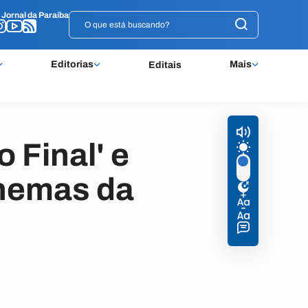
o
o
Jornal da Paraíba
Jornal da Paraíba
Editorias
Mais
Editais
 Final' e
cinemas da
.