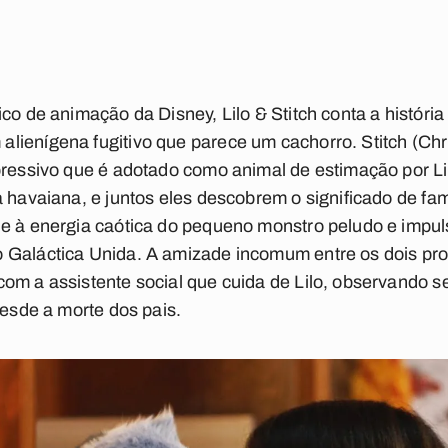
ico de animação da Disney, Lilo & Stitch conta a histór
lienígena fugitivo que parece um cachorro. Stitch (Chr
pressivo que é adotado como animal de estimação por L
 havaiana, e juntos eles descobrem o significado de famíl
de à energia caótica do pequeno monstro peludo e impu
 Galáctica Unida. A amizade incomum entre os dois pr
om a assistente social que cuida de Lilo, observando s
desde a morte dos pais.