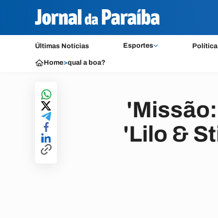
Esportes
Últimas Notícias
Política
Home
>
qual a boa?
'Missão:
'Lilo & S