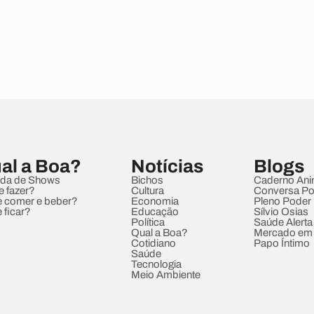
al a Boa?
Notícias
Blogs
da de Shows
Bichos
Caderno Ani
e fazer?
Cultura
Conversa Pol
 comer e beber?
Economia
Pleno Poder
 ficar?
Educação
Sílvio Osias
Política
Saúde Alerta
Qual a Boa?
Mercado em
Cotidiano
Papo Íntimo
Saúde
Tecnologia
Meio Ambiente