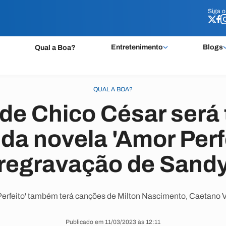
Siga 
Siga 
Entretenimento
Blogs
Qual a Boa?
QUAL A BOA?
de Chico César será
 da novela 'Amor Perf
regravação de Sand
r Perfeito' também terá canções de Milton Nascimento, Caetano 
Publicado em 11/03/2023 às 12:11