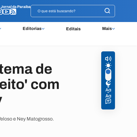
o
o
Jornal da Paraíba
Jornal da Paraíba
Editorias
Mais
Editais
 tema de
eito' com
y
Veloso e Ney Matogrosso.