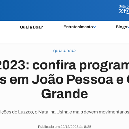
Siga 
Siga 
Entretenimento
Blogs
Qual a Boa?
QUAL A BOA?
2023: confira progr
is em João Pessoa e
Grande
ções do Luzzco, o Natal na Usina e mais devem movimentar os f
Publicado em 22/12/2023 às 8:25