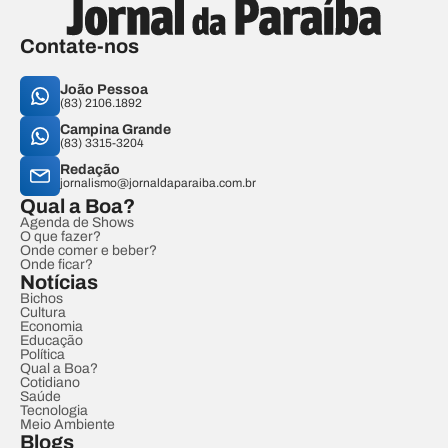
Contate-nos
João Pessoa
(83) 2106.1892
Campina Grande
(83) 3315-3204
Redação
jornalismo@jornaldaparaiba.com.br
Qual a Boa?
Agenda de Shows
O que fazer?
Onde comer e beber?
Onde ficar?
Notícias
Bichos
Cultura
Economia
Educação
Política
Qual a Boa?
Cotidiano
Saúde
Tecnologia
Meio Ambiente
Blogs