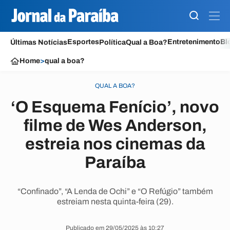
Esportes
Entretenimento
Bl
Últimas Notícias
Política
Qual a Boa?
Home
>
qual a boa?
QUAL A BOA?
‘O Esquema Fenício’, novo
filme de Wes Anderson,
estreia nos cinemas da
Paraíba
“Confinado”, “A Lenda de Ochi” e “O Refúgio” também
estreiam nesta quinta-feira (29).
Publicado em 29/05/2025 às 10:27