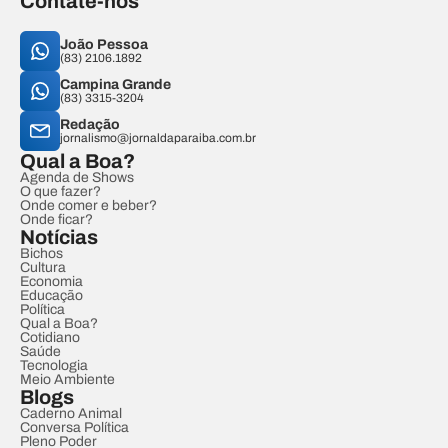
Contate-nos
João Pessoa
(83) 2106.1892
Campina Grande
(83) 3315-3204
Redação
jornalismo@jornaldaparaiba.com.br
Qual a Boa?
Agenda de Shows
O que fazer?
Onde comer e beber?
Onde ficar?
Notícias
Bichos
Cultura
Economia
Educação
Política
Qual a Boa?
Cotidiano
Saúde
Tecnologia
Meio Ambiente
Blogs
Caderno Animal
Conversa Política
Pleno Poder