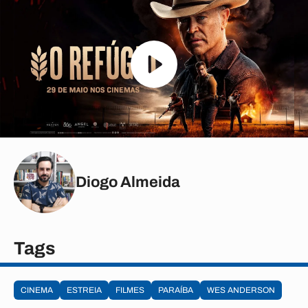
Diogo Almeida
Tags
CINEMA
ESTREIA
FILMES
PARAÍBA
WES ANDERSON