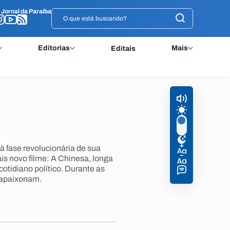
o
o
Jornal da Paraíba
Jornal da Paraíba
Editorias
Mais
Editais
 fase revolucionária de sua
ais novo filme: A Chinesa, longa
cotidiano político. Durante as
 apaixonam.