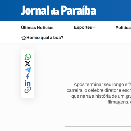
Esportes
Últimas Notícias
Política
Home
>
qual a boa?
Após terminar seu longo e 
carreira, o célebre diretor e e
que narra a história de um gr
filmagens,