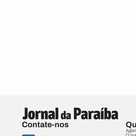
Contate-nos
Qu
Agen
O qu