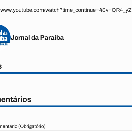
://www.youtube.com/watch?time_continue=4&v=QR4_y
Jornal da Paraíba
s
entários
entário (Obrigatório)