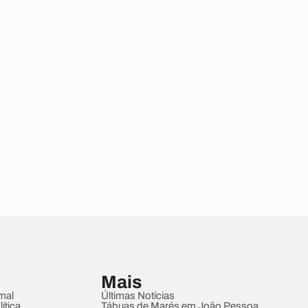
Mais
mal
Últimas Notícias
ítica
Tábuas de Marés em João Pessoa