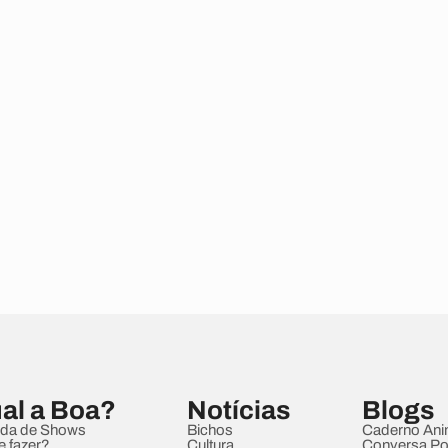
al a Boa?
Notícias
Blogs
da de Shows
Bichos
Caderno Ani
e fazer?
Cultura
Conversa Pol