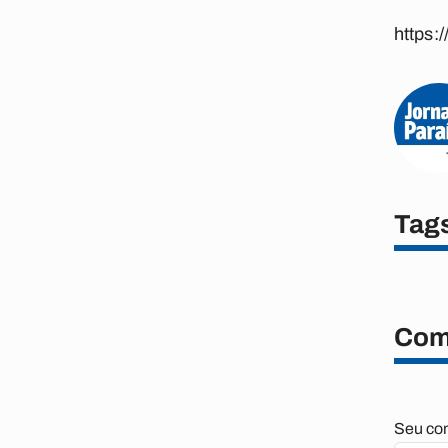
https
Tag
Com
Seu com