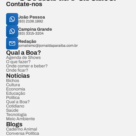
Contate-nos
João Pessoa
(83) 2106.1892
Campina Grande
(83) 3315-3204
Redação
jornalismo@jornaldaparaiba.com.br
Qual a Boa?
Agenda de Shows
O que fazer?
Onde comer e beber?
Onde ficar?
Notícias
Bichos
Cultura
Economia
Educação
Política
Qual a Boa?
Cotidiano
Saúde
Tecnologia
Meio Ambiente
Blogs
Caderno Animal
Conversa Política