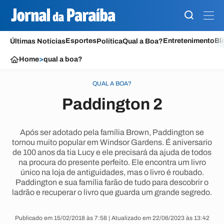
Esportes
Entretenimento
Bl
Últimas Notícias
Política
Qual a Boa?
Home
>
qual a boa?
QUAL A BOA?
Paddington 2
Após ser adotado pela família Brown, Paddington se
tornou muito popular em Windsor Gardens. É aniversario
de 100 anos da tia Lucy e ele precisará da ajuda de todos
na procura do presente perfeito. Ele encontra um livro
único na loja de antiguidades, mas o livro é roubado.
Paddington e sua família farão de tudo para descobrir o
ladrão e recuperar o livro que guarda um grande segredo.
Publicado em 15/02/2018 às 7:58 | Atualizado em 22/06/2023 às 13:42