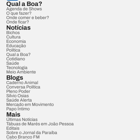
Qual a Boa?
Agenda de Shows
O que fazer?
Onde comer e beber?
Onde ficar?
Notícias
Bichos
Cultura
Economia
Educação
Política
Qual a Boa?
Cotidiano
Saúde
Tecnologia
Meio Ambiente
Blogs
Caderno Animal
Conversa Política
Pleno Poder
Sílvio Osias
Saúde Alerta
Mercado em Movimento
Papo Íntimo
Mais
Últimas Notícias
Tábuas de Marés em João Pessoa
Editais
Sobre o Jornal da Paraíba
Cabo Branco FM