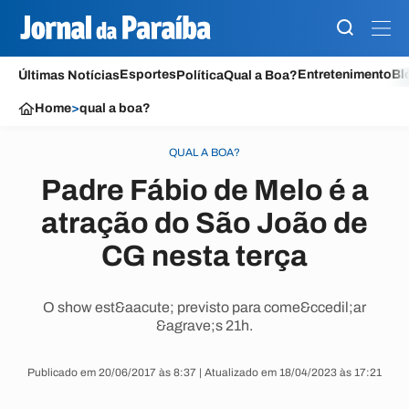
Esportes
Entretenimento
Bl
Últimas Notícias
Política
Qual a Boa?
Home
>
qual a boa?
QUAL A BOA?
Padre Fábio de Melo é a
atração do São João de
CG nesta terça
O show est&aacute; previsto para come&ccedil;ar
&agrave;s 21h.
Publicado em 20/06/2017 às 8:37 | Atualizado em 18/04/2023 às 17:21