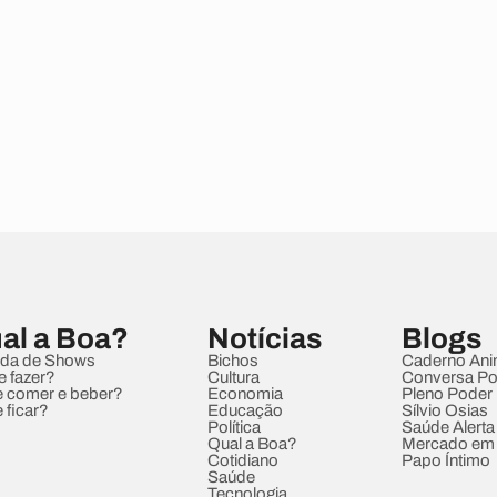
al a Boa?
Notícias
Blogs
da de Shows
Bichos
Caderno Ani
e fazer?
Cultura
Conversa Pol
 comer e beber?
Economia
Pleno Poder
 ficar?
Educação
Sílvio Osias
Política
Saúde Alerta
Qual a Boa?
Mercado em
Cotidiano
Papo Íntimo
Saúde
Tecnologia