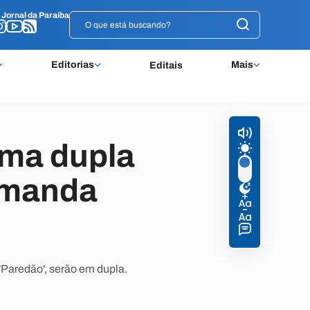
o
o
Jornal da Paraíba
Jornal da Paraíba
Editorias
Mais
Editais
rma dupla
Amanda
'Paredão', serão em dupla.