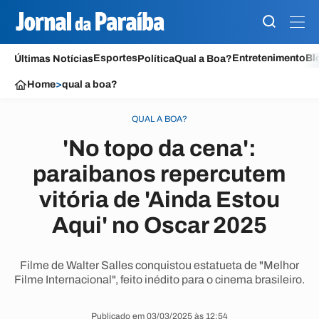
Esportes
Entretenimento
Bl
Últimas Notícias
Política
Qual a Boa?
Home
>
qual a boa?
QUAL A BOA?
'No topo da cena':
paraibanos repercutem
vitória de 'Ainda Estou
Aqui' no Oscar 2025
Filme de Walter Salles conquistou estatueta de "Melhor
Filme Internacional", feito inédito para o cinema brasileiro.
Publicado em 03/03/2025 às 12:54